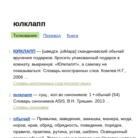
юлклапп
Толкование
Перевод
Книги
ЮЛКЛАПП
— [шведск. julklapp] скандинавский обычай
1
вручения подарков: бросить упакованный подарок в
комнату, выкрикнув: «Юлклапп!», а самому не
показываться. Словарь иностранных слов. Комлев Н.Г.,
2006 …
Словарь иностранных слов русского языка
юлклапп
— сущ., кол во синонимов: 1 • обычай (54)
2
Словарь синонимов ASIS. В.Н. Тришин. 2013 …
Словарь синонимов
обычай
— Привычка, заведение, замашка, манера, мода,
3
норов, нрав, обряд, обрядность, поведение, порядок,
правило, практика, рутина, устав, шаблон. Освященный