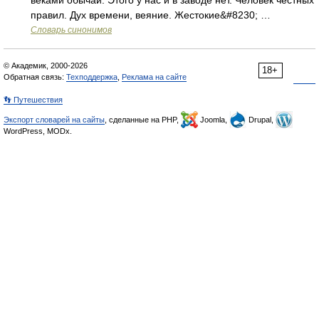
веками обычай. Этого у нас и в заводе нет. Человек честных
правил. Дух времени, веяние. Жестокие&#8230; …
Словарь синонимов
© Академик, 2000-2026
18+
Обратная связь:
Техподдержка
,
Реклама на сайте
👣 Путешествия
Экспорт словарей на сайты
, сделанные на PHP,
Joomla,
Drupal,
WordPress, MODx.